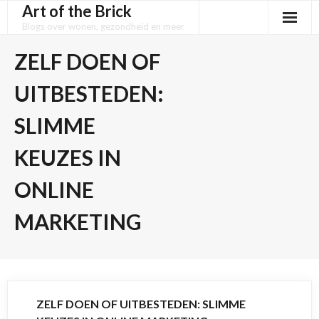
Art of the Brick
Skip
to
Blogs over wonen, gezondheid en meer
content
ZELF DOEN OF
UITBESTEDEN:
SLIMME
KEUZES IN
ONLINE
MARKETING
ZELF DOEN OF UITBESTEDEN: SLIMME