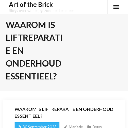
Art of the Brick
Skip
to
Blogs over wonen, gezondheid en meer
content
WAAROM IS
LIFTREPARATI
E EN
ONDERHOUD
ESSENTIEEL?
WAAROM IS LIFTREPARATIE EN ONDERHOUD
ESSENTIEEL?
30 September 2023
Marietje
Bouw