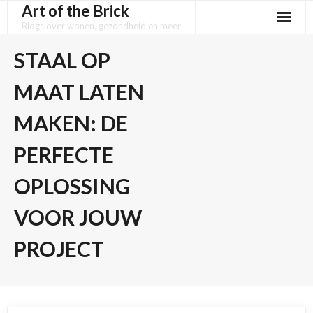
Art of the Brick
Skip
to
Blogs over wonen, gezondheid en meer
content
STAAL OP
MAAT LATEN
MAKEN: DE
PERFECTE
OPLOSSING
VOOR JOUW
PROJECT