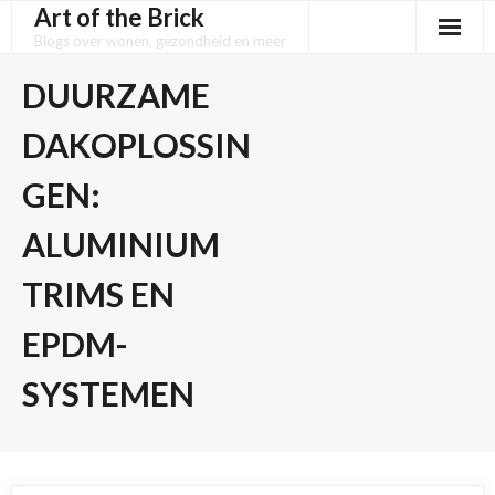
Art of the Brick
Skip
to
Blogs over wonen, gezondheid en meer
content
DUURZAME
DAKOPLOSSIN
GEN:
ALUMINIUM
TRIMS EN
EPDM-
SYSTEMEN