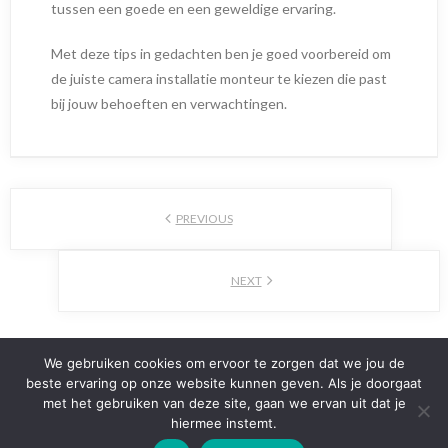
tussen een goede en een geweldige ervaring.
Met deze tips in gedachten ben je goed voorbereid om
de juiste camera installatie monteur te kiezen die past
bij jouw behoeften en verwachtingen.
PREVIOUS
NEXT
We gebruiken cookies om ervoor te zorgen dat we jou de
beste ervaring op onze website kunnen geven. Als je doorgaat
met het gebruiken van deze site, gaan we ervan uit dat je
hiermee instemt.
Theme by
Think Up Themes Ltd
. Powered by
WordPress
.